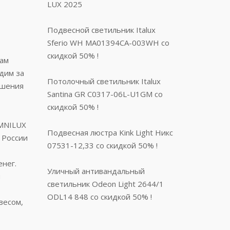
LUX 2025
Подвесной светильник Italux
Sferio WH MA01394CA-003WH со
скидкой 50% !
там
дим за
Потолочный светильник Italux
ешения
Santina GR C0317-06L-U1GM со
скидкой 50% !
OMNILUX
Подвесная люстра Kink Light Никс
 России
07531-12,33 со скидкой 50% !
нег.
Уличный антивандальный
м
светильник Odeon Light 2644/1
ODL14 848 со скидкой 50% !
весом,