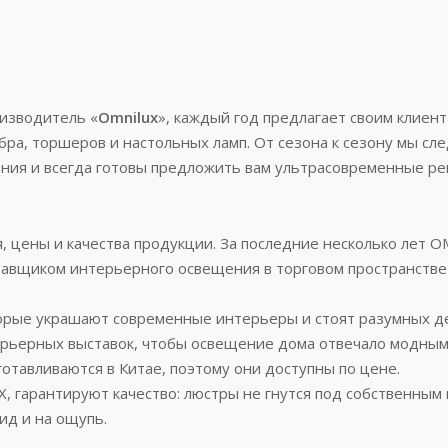
оизводитель «
Omnilux
», каждый год предлагает своим клиен
ра, торшеров и настольных ламп. От сезона к сезону мы сле
ия и всегда готовы предложить вам ультрасовременные р
, цены и качества продукции. За последние несколько лет 
авщиком интерьерного освещения в торговом пространстве
орые украшают современные интерьеры и стоят разумных де
ерьерных выставок, чтобы освещение дома отвечало модны
отавливаются в Китае, поэтому они доступны по цене.
 гарантируют качество: люстры не гнутся под собственным 
ид и на ощупь.